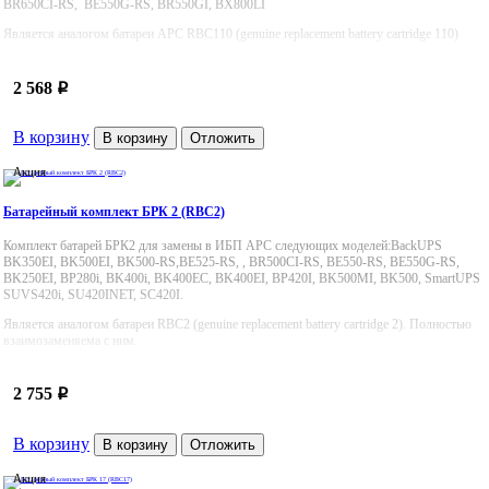
BR650CI-RS, BE550G-RS, BR550GI, BX800LI
Является аналогом батареи APC RBC110 (genuine replacement battery cartridge 110)
2 568
p
В корзину
В корзину
Отложить
Акция
Батарейный комплект БРК 2 (RBC2)
Комплект батарей БРК2 для замены в ИБП APC следующих моделей:BackUPS
BK350EI, BK500EI, BK500-RS,BE525-RS, , BR500CI-RS, BE550-RS, BE550G-RS,
BK250EI, BP280i, BK400i, BK400EC, BK400EI, BP420I, BK500MI, BK500, SmartUPS
SUVS420i, SU420INET, SC420I.
Является аналогом батареи RBC2 (genuine replacement battery cartridge 2). Полностью
взаимозаменяема с ним.
2 755
p
В корзину
В корзину
Отложить
Акция