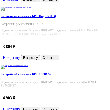
Батарейный комплект БРК 114 (RBC114)
Батарейный ремкомплект БРК 114
Подходит для замены батареи в ИБП APC следующих моделей:APC Back UPS
BX500CI, BR500CI-RS, BE450G и других ИБП
3 864
p
В корзину
В корзину
Отложить
Батарейный комплект БРК 5 (RBC5)
Подходит для замены батареи в ИБП APC следующих моделей: SU450INET,
SU700INET
4 903
p
В корзину
В корзину
Отложить