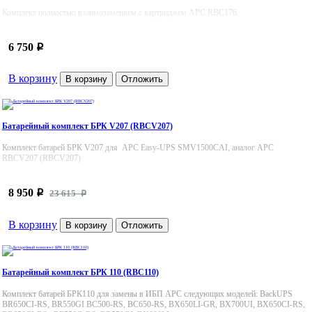
Комплект полностью взаимозаменяем с картриджем APC RBC176.
6 750
p
В корзину
В корзину
Отложить
Батарейный комплект БРК V207 (RBCV207)
Комплект батарей БРК V207 для APC Easy-UPS SMV1500CAI, аналог APC
RBCV207 (RBCV207)
8 950
p
23 615
p
В корзину
В корзину
Отложить
Батарейный комплект БРК 110 (RBC110)
Комплект батарей БРК110 для замены в ИБП APC следующих моделей: BackUPS
BR650CI-RS, BR550GI BC500-RS, BC650-RS, BX650LI-GR, BX700UI, BX650CI-RS,