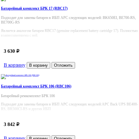
Батарейный комплект БРК 17 (RBC17)
Подходит для замены батареи в ИБП APC следующих моделей: BK650EI, BE700-RS,
BE700G-RS
Является аналогом батареи RBC17 (genuine replacement battery cartridge 17). Полностью
взаимозаменяема с ней.
3 630
p
В корзину
В корзину
Отложить
Батарейный комплект БРК 106 (RBC106)
Батарейный ремкомплект БРК 106
Подходит для замены батареи в ИБП APC следующих моделей:APC Back UPS BE400-
RS, BR500CI-RS и других ИБП
3 842
p
В корзину
В корзину
Отложить