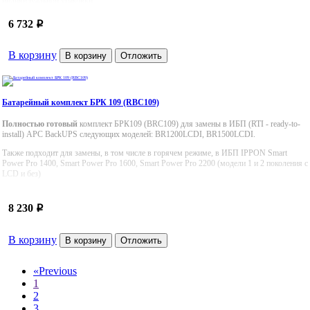
индивидуальной упаковки.
6 732
p
В корзину
В корзину
Отложить
Батарейный комплект БРК 109 (RBC109)
Полностью готовый
комплект БРК109 (BRС109) для замены в ИБП (RTI - ready-to-
install) APC BackUPS следующих моделей: BR1200LCDI, BR1500LCDI.
Также подходит для замены, в том числе в горячем режиме, в ИБП IPPON Smart
Power Pro 1400, Smart Power Pro 1600, Smart Power Pro 2200 (модели 1 и 2 поколения с
LCD и без)
8 230
p
В корзину
В корзину
Отложить
«
Previous
1
2
3