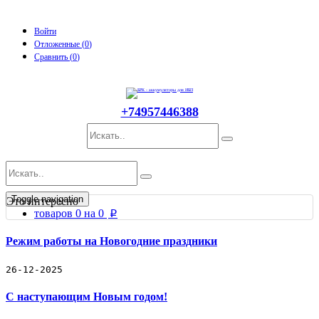
Войти
Отложенные (
0
)
Сравнить (
0
)
+74957446388
Toggle navigation
Это интересно
товаров
0
на
0
p
Каталог
Бренды
Режим работы на Новогодние праздники
Отложенные товары
Прайс-лист
26-12-2025
Батарейные комплекты БРК
С наступающим Новым годом!
БРК для Ippon
Частично готовые БРК