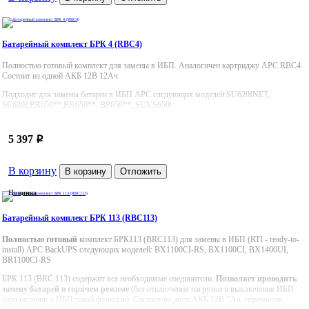
Батарейный комплект БРК 4 (RBC4)
Полностью готовый комплект для замены в ИБП. Аналогичен картриджу APC RBC4.
Состоит из одной АКБ 12В 12Ач
Подходит для замены батареи в ИБП APC следующих моделей:SU620INET,
SC620I,BR650**,BK650**, BP650**, SUVS650i
5 397
p
В корзину
В корзину
Отложить
Новинка
Батарейный комплект БРК 113 (RBC113)
Полностью готовый
комплект БРК113 (BRС113) для замены в ИБП (RTI - ready-to-
install) APC BackUPS следующих моделей: BX1100CI-RS, BX1100CI, BX1400UI,
BR1100CI-RS
БРК 113 (BRC 113) содержит все необходимые соединители.
Позволяет проводить
замену батарей в горячем режиме
(без отключения нагрузки и выключения ИБП
(при наличии у ИБП такой функции) Состоит из двух АКБ 12В 7Ач, перемычек,