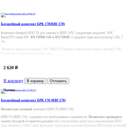
Батарейный комплект БРК 178(RBC178)
Комплект батарей БРК178 для замены в ИБП APC следующих моделей APC
BackUPS серии BX
BX750MI-GR и BX750MI
Содержит один аккумулятор 12В, 7
Ач.
Является аналогом батареи APC RBC178 (genuine replacement battery cartridge 178).
Полностью взаимозаменяема с ней.
2 620
p
В корзину
В корзину
Отложить
Новинка
Батарейный комплект БРК 176 (RBC176)
Полностью готовый
комплект БРК176 (RBC176)
БРК176 (RBC176) содержит все необходимые соединители.
Позволяет проводить
замену батарей в горячем режиме
(без отключения нагрузки и выключения ИБП
(при наличии у ИБП такой функции) благодаря наличию функции RTI (ready-to-install)