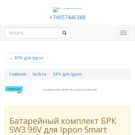
+74957446388
Toggl
navig
←
БРК для Ippon
Главная
brcb.ru
БРК для Ippon
Новинка
Батарейный комплект БРК
SW3 96V для Ippon Smart