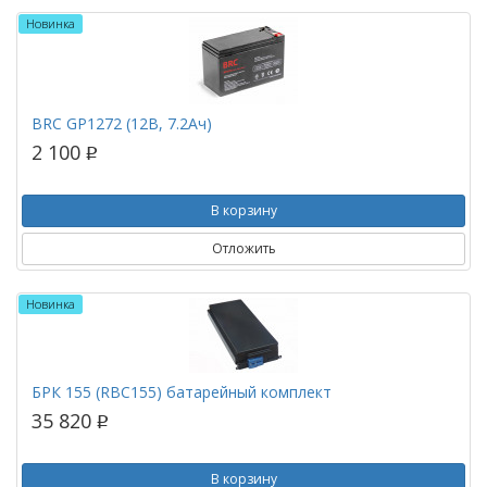
Новинка
BRC GP1272 (12В, 7.2Ач)
2 100
p
В корзину
Отложить
Новинка
БРК 155 (RBC155) батарейный комплект
35 820
p
В корзину